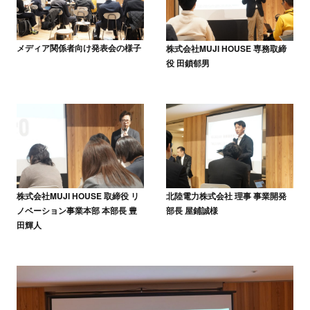
メディア関係者向け発表会の様子
株式会社MUJI HOUSE 専務取締
役 田鎖郁男
株式会社MUJI HOUSE 取締役 リ
北陸電力株式会社 理事 事業開発
ノベーション事業本部 本部長 豊
部長 屋鋪誠様
田輝人