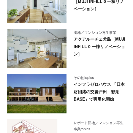
［MUJI INFILL 0 一棟リノ
ベーション］
団地／マンション再生事業
アクアルーチェ犬島［MUJI
INFILL 0 一棟リノベーショ
ン］
その他topics
インフラゼロハウス 「日本
財団渚の交番戸田 彩湖
BASE」で実用化開始
レポート団地／マンション再生
事業topics