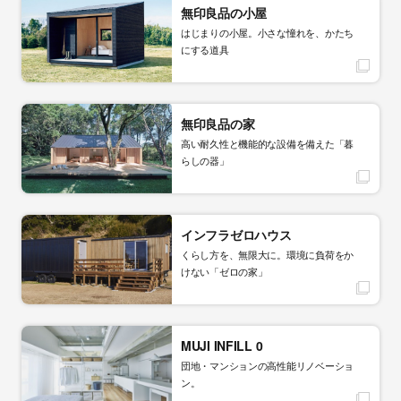
無印良品の小屋
はじまりの小屋。小さな憧れを、かたち
にする道具
無印良品の家
高い耐久性と機能的な設備を備えた「暮
らしの器」
インフラゼロハウス
くらし方を、無限大に。環境に負荷をか
けない「ゼロの家」
MUJI INFILL 0
団地・マンションの高性能リノベーショ
ン。