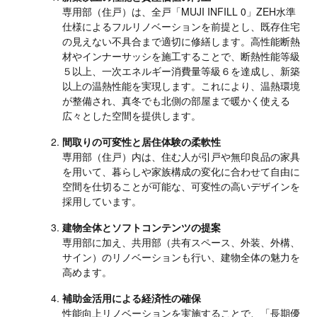
専用部（住戸）は、全戸「MUJI INFILL 0」ZEH水準
仕様によるフルリノベーションを前提とし、既存住宅
の見えない不具合まで適切に修繕します。高性能断熱
材やインナーサッシを施工することで、断熱性能等級
５以上、一次エネルギー消費量等級６を達成し、新築
以上の温熱性能を実現します。これにより、温熱環境
が整備され、真冬でも北側の部屋まで暖かく使える
広々とした空間を提供します。
間取りの可変性と居住体験の柔軟性
専用部（住戸）内は、住む人が引戸や無印良品の家具
を用いて、暮らしや家族構成の変化に合わせて自由に
空間を仕切ることが可能な、可変性の高いデザインを
採用しています。
建物全体とソフトコンテンツの提案
専用部に加え、共用部（共有スペース、外装、外構、
サイン）のリノベーションも行い、建物全体の魅力を
高めます。
補助金活用による経済性の確保
性能向上リノベーションを実施することで、「長期優