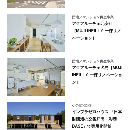
団地／マンション再生事業
アクアルーチェ北安江
［MUJI INFILL 0 一棟リノ
ベーション］
団地／マンション再生事業
アクアルーチェ犬島［MUJI
INFILL 0 一棟リノベーショ
ン］
その他topics
インフラゼロハウス 「日本
財団渚の交番戸田 彩湖
BASE」で実用化開始