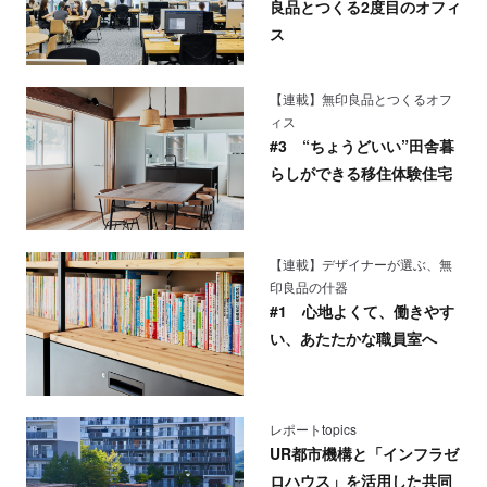
良品とつくる2度目のオフィ
ス
【連載】無印良品とつくるオフ
ィス
#3 “ちょうどいい”田舎暮
らしができる移住体験住宅
【連載】デザイナーが選ぶ、無
印良品の什器
#1 心地よくて、働きやす
い、あたたかな職員室へ
レポートtopics
UR都市機構と「インフラゼ
ロハウス」を活用した共同