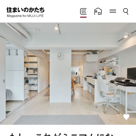
メニ
検索
住まいのかたち
読みもの
住まいの実例
ュー
Magazine for MUJI
LIFE
お
気
に