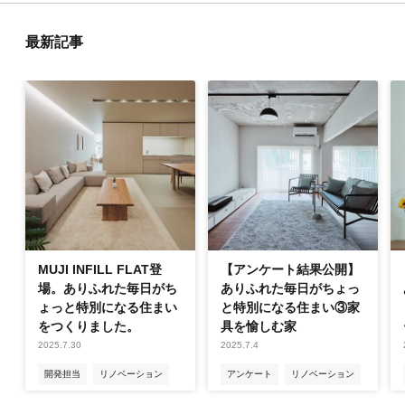
最新記事
MUJI INFILL FLAT登
【アンケート結果公開】
場。ありふれた毎日がち
ありふれた毎日がちょっ
ょっと特別になる住まい
と特別になる住まい③家
をつくりました。
具を愉しむ家
2025.7.30
2025.7.4
開発担当
リノベーション
アンケート
リノベーション