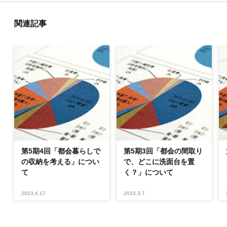
関連記事
第5期4回「都会暮らしで
第5期3回「都会の間取り
の収納を考える」につい
で、どこに洗面台を置
て
く？」について
2023.4.17
2023.3.7