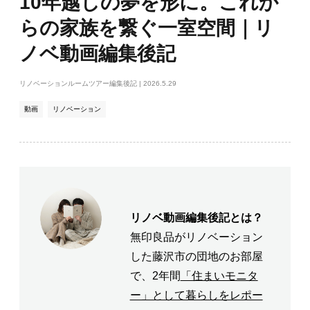
10年越しの夢を形に。これか
入
らの家族を繋ぐ一室空間｜リ
り
登
ノベ動画編集後記
録
リノベーションルームツアー編集後記
| 2026.5.29
動画
リノベーション
リノベ動画編集後記とは？
無印良品がリノベーション
した藤沢市の団地のお部屋
で、2年間
「住まいモニタ
ー」として暮らしをレポー