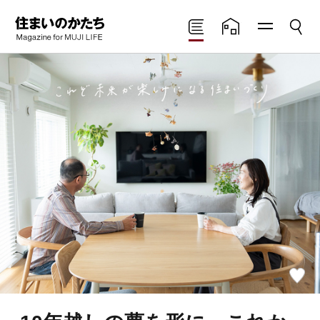
メニ
検索
住まいのかたち
読みもの
住まいの実例
ュー
Magazine for MUJI
LIFE
お
気
に