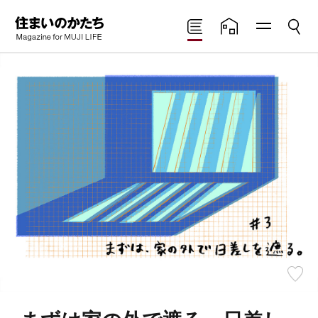
メニ
検索
住まいのかたち
読みもの
住まいの実例
ュー
Magazine for MUJI
LIFE
お
気
に