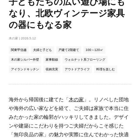
子どもたちの広い遊び場にも
登
なり、北欧ヴィンテージ家具
録
の器にもなる家
木の家
| 2026.5.12
関東甲信越
夫婦と子ども
戸建て2階建て
100～120㎡
木の家シルバー外壁
家事動線
ウォルナット系フローリング
アイランドキッチン
収納充実
アウトドアライフ
料理を楽しむ
海外から帰国後に建てた「
木の家
」。リノベした団地
や海外の広い家などを経て、ご夫婦は家族で本当に住
みたかった家の輪郭がハッキリしてきました。デザイ
ンや建築にこだわりを持つご夫婦だからこそ感じた
「無印良品の家」の魅力や実際に住んでわかった快適