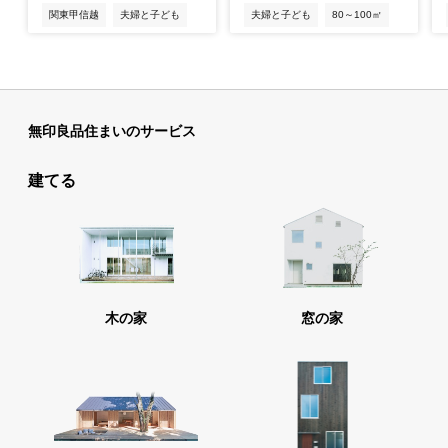
関東甲信越
夫婦と子ども
夫婦と子ども
80～100㎡
戸建て2階建て
戸建て3階建て
関西
100～120㎡
ペット
無印良品住まいのサービス
建てる
木の家
窓の家