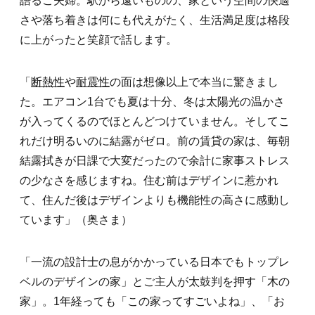
語るご夫婦。駅から遠いものの、家という空間の快適
さや落ち着きは何にも代えがたく、生活満足度は格段
に上がったと笑顔で話します。
「
断熱性
や
耐震性
の面は想像以上で本当に驚きまし
た。エアコン1台でも夏は十分、冬は太陽光の温かさ
が入ってくるのでほとんどつけていません。そしてこ
れだけ明るいのに結露がゼロ。前の賃貸の家は、毎朝
結露拭きが日課で大変だったので余計に家事ストレス
の少なさを感じますね。住む前はデザインに惹かれ
て、住んだ後はデザインよりも機能性の高さに感動し
ています」（奥さま）
「一流の設計士の息がかかっている日本でもトップレ
ベルのデザインの家」とご主人が太鼓判を押す「木の
家」。1年経っても「この家ってすごいよね」、「お