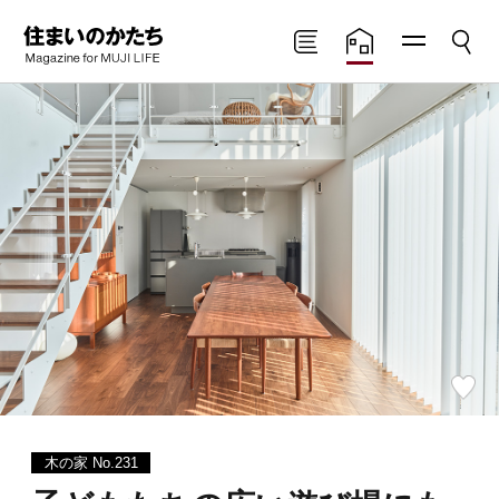
メニ
検索
住まいのかたち
読みもの
住まいの実例
ュー
Magazine for MUJI
LIFE
お
気
に
木の家 No.231
入
り