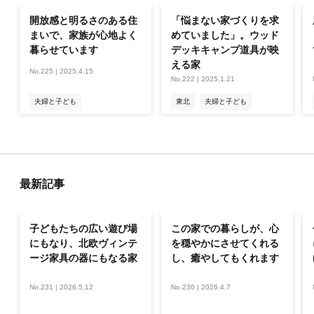
開放感と明るさのある住
「悩まない家づくりを求
まいで、家族が心地よく
めていました」。ウッド
暮らせています
デッキキャンプ道具が映
える家
No.225 | 2025.4.15
No.222 | 2025.1.21
夫婦と子ども
東北
夫婦と子ども
戸建て2階建て
戸建て2階建て
100～120㎡
100～120㎡
最新記事
子どもたちの広い遊び場
この家での暮らしが、心
にもなり、北欧ヴィンテ
を穏やかにさせてくれる
ージ家具の器にもなる家
し、癒やしてもくれます
No.231 | 2026.5.12
No.230 | 2026.4.7