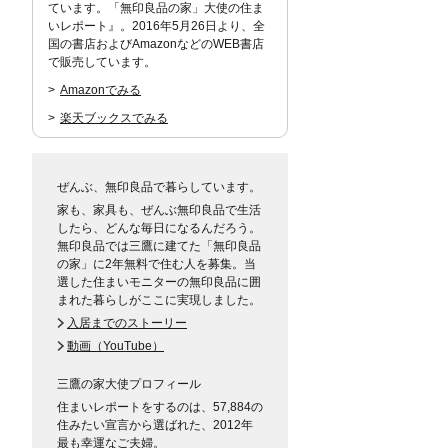
ています。「無印良品の家」大使の住ま
いレポート』。2016年5月26日より、全
国の書店およびAmazonなどのWEB書店
で販売しています。
Amazonでみる
楽天ブックスでみる
ぜんぶ、無印良品で暮らしています。
家も、家具も、ぜんぶ無印良品で生活
したら、どんな毎日になるんだろう。
無印良品では三鷹に建てた「無印良品
の家」に2年無料で住む人を募集。当
選した住まいモニターの無印良品に囲
まれた暮らしがここに実現しました。
入居までのストーリー
動画（YouTube）
三鷹の家大使プロフィール
住まいレポートをするのは、57,884の
住みたい宣言から選ばれた、2012年
最も幸運なご夫婦。