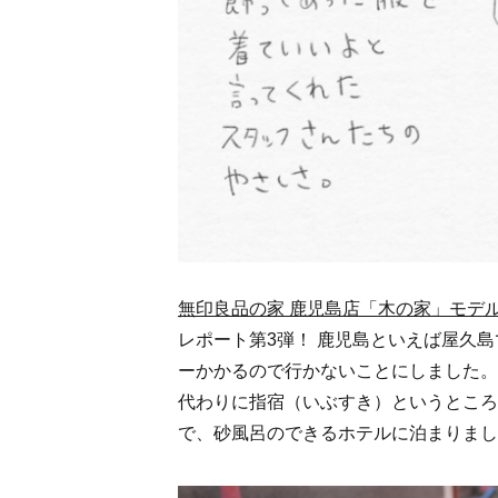
木の家
窓の家
陽の家
無印良品の家 鹿児島店「木の家」モデ
縦の家
レポート第3弾！ 鹿児島といえば屋久
ーかかるので行かないことにしました。
代わりに指宿（いぶすき）というところ
購入の流れ
で、砂風呂のできるホテルに泊まりまし