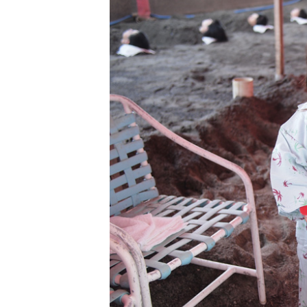
住まいの実例
読みもの
かんたん見積
資料請求
住まいの実例 Magazine for MUJI LIFE
無印良品のリノベーション
MUJI×UR団地リノベーションプロジェクト
無印良品の空間・建築設計