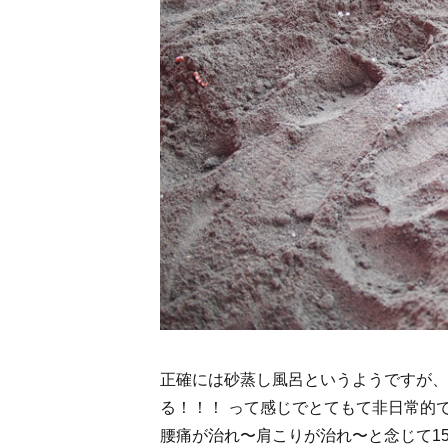
正確には砂蒸し風呂というようですが、
る！！！ って感じでとてもて非日常的
腰痛が治れ〜肩こりが治れ〜と念じて1