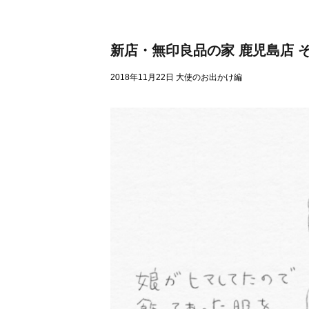
快適性
新店・無印良品の家 鹿児島店 そ
耐震性
2018年11月22日
大使のお出かけ編
可変性
省エネ
メンテナンス性
家づくり用語辞典