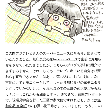
この間フジテレビさんのスーパーニュースにちらりと出させて
いただきました。
無印良品の家facebookページ
で直前にお知ら
せをさせていただきましたが、こちらのブログで事前に紹介で
きずすみません。それにしても、テレビに出ている自分は相変
わらず直視できません。はあ～。落ち込む。おもに顔に。次に
言動に。でもモニターとして、しっかり無印良品の家モニタリ
ングしていかないとね！それも含めての三鷹の家大使だからね
っ！よーしこれからも頑張るぞ～。 さてさて、
前回のレポート
で、現場見学会を行った三鷹の家大使ですけれども、次には
無
印良品 有楽町
でのお買い物三昧がまっていました。もう、この