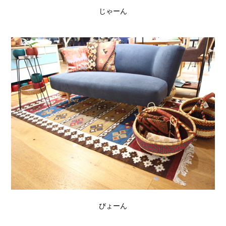
じゃーん
びょーん