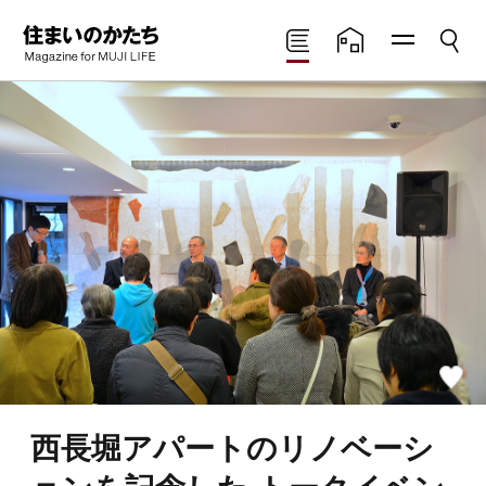
メニ
検索
住まいのかたち
読みもの
住まいの実例
ュー
Magazine for MUJI
LIFE
お
気
に
西長堀アパートのリノベーシ
入
り