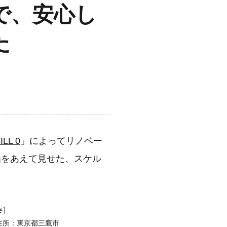
で、安心し
録
た
ILL 0
」によってリノベー
凸をあえて見せた、スケル
要］
住所：東京都三鷹市