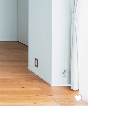
お
気
に
入
り
登