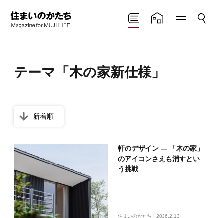
メニ
検索
住まいのかたち
読みもの
住まいの実例
ュー
Magazine for MUJI
LIFE
テーマ「木の家新仕様」
軒のデザイン ― 「木の家」
のアイコンさえも消すとい
う挑戦
住まいのかたち | 2026.2.13