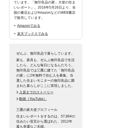
ています。「無印良品の家」大使の住ま
いレポート』。2016年5月26日より、全
国の書店およびAmazonなどのWEB書店
で販売しています。
Amazonでみる
楽天ブックスでみる
ぜんぶ、無印良品で暮らしています。
家も、家具も、ぜんぶ無印良品で生活
したら、どんな毎日になるんだろう。
無印良品では三鷹に建てた「無印良品
の家」に2年無料で住む人を募集。当
選した住まいモニターの無印良品に囲
まれた暮らしがここに実現しました。
入居までのストーリー
動画（YouTube）
三鷹の家大使プロフィール
住まいレポートをするのは、57,884の
住みたい宣言から選ばれた、2012年
最も幸運なご夫婦。