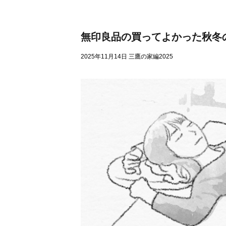
快適性
無印良品の買ってよかった秋冬
耐震性
2025年11月14日
三鷹の家編2025
可変性
省エネ
メンテナンス性
家づくり用語辞典