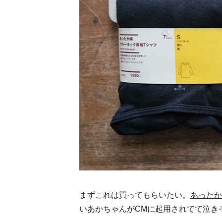
住まいの実例
読みもの
かんたん見積
資料請求
住まいの実例 Magazine for MUJI LIFE
無印良品のリノベーション
MUJI×UR団地リノベーションプロジェクト
無印良品の空間・建築設計
まずこれは買ってもらいたい。
あったか
いあかちゃんがCMに起用されてて泣き